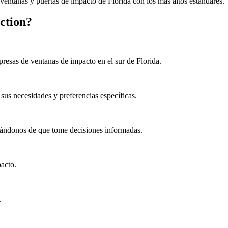
 ventanas y puertas de impacto de Florida con los más altos estándares.
ction?
resas de ventanas de impacto en el sur de Florida.
sus necesidades y preferencias específicas.
urándonos de que tome decisiones informadas.
pacto.
.